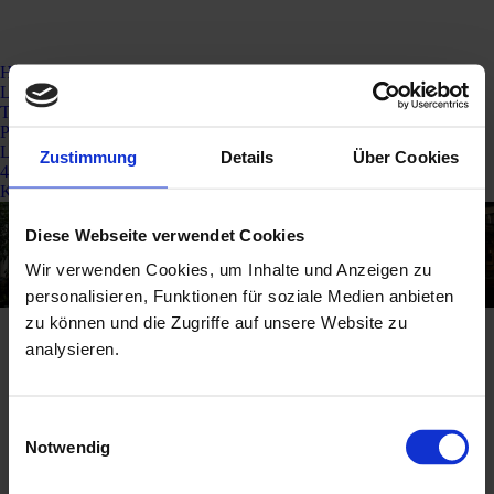
Home
Lieferservice
Tischreservierung
Preise
Live Demos
Zustimmung
Details
Über Cookies
4 Schritte
Kontakt
Unverbindliches Angebot
Diese Webseite verwendet Cookies
Sie befinden sich hier:
anfordern
Wir verwenden Cookies, um Inhalte und Anzeigen zu
personalisieren, Funktionen für soziale Medien anbieten
zu können und die Zugriffe auf unsere Website zu
analysieren.
Einwilligungsauswahl
Impressum
Datenschutz
Cookie Einstellungen
Notwendig
Copyright 2026 by So geht Gastro